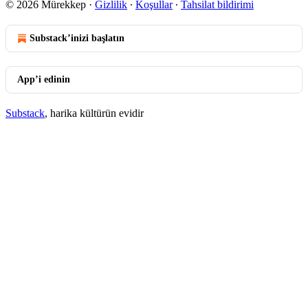
© 2026 Mürekkep
·
Gizlilik
∙
Koşullar
∙
Tahsilat bildirimi
Substack’inizi başlatın
App’i edinin
Substack
, harika kültürün evidir