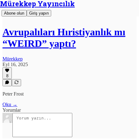
Mürekkep Yayıncılık
Abone olun
Giriş yapın
Avrupalıları Hıristiyanlık mı
“WEIRD” yaptı?
Mürekkep
Eyl 16, 2025
8
Peter Frost
Oku →
Yorumlar