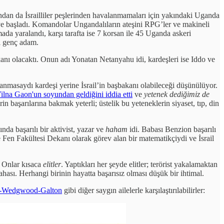
r yandan da İsrailliler peşlerinden havalanmamaları için yakındaki Uganda
meye başladı. Komandolar Ungandalıların ateşini RPG’ler ve makineli
ada yaralandı, karşı tarafta ise 7 korsan ile 45 Uganda askeri
ki genç adam.
akanı olacaktı. Onun adı Yonatan Netanyahu idi, kardeşleri ise Iddo ve
lanmasaydı kardeşi yerine İsrail’in başbakanı olabileceği düşünülüyor.
na Gaon'un soyundan geldiğini iddia etti
ve
yetenek dediğimiz de
 başarılarına bakmak yeterli; üstelik bu yeteneklerin siyaset, tıp, din
da başarılı bir aktivist, yazar ve
haham
idi. Babası Benzion başarılı
Fen Fakültesi Dekanı olarak görev alan bir matematikçiydi ve İsrail
. Onlar kısaca
elitler
. Yaptıkları her şeyde elitler; terörist yakalamaktan
sı. Herhangi birinin hayatta başarısız olması düşük bir ihtimal.
-Wedgwood-Galton
gibi diğer saygın ailelerle karşılaştırılabilirler: