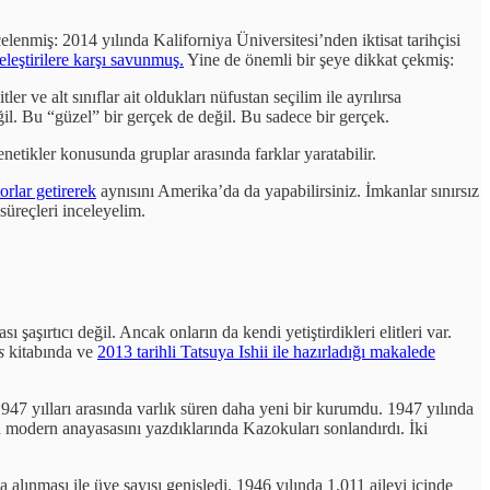
elenmiş: 2014 yılında Kaliforniya Üniversitesi’nden iktisat tarihçisi
leştirilere karşı savunmuş.
Yine de önemli bir şeye dikkat çekmiş:
r ve alt sınıflar ait oldukları nüfustan seçilim ile ayrılırsa
eğil. Bu “güzel” bir gerçek de değil. Bu sadece bir gerçek.
netikler konusunda gruplar arasında farklar yaratabilir.
rlar getirerek
aynısını Amerika’da da yapabilirsiniz. İmkanlar sınırsız
 süreçleri inceleyelim.
aşırtıcı değil. Ancak onların da kendi yetiştirdikleri elitleri var.
s
kitabında ve
2013 tarihli Tatsuya Ishii ile hazırladığı makalede
947 yılları arasında varlık süren daha yeni bir kurumdu. 1947 yılında
ın modern anayasasını yazdıklarında Kazokuları sonlandırdı. İki
alınması ile üye sayısı genişledi. 1946 yılında 1.011 aileyi içinde