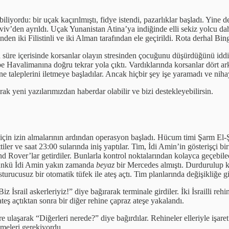
iyordu: bir uçak kaçırılmıştı, fidye istendi, pazarlıklar başladı. Yine d
viv’den ayrıldı. Uçak Yunanistan Atina’ya indiğinde elli sekiz yolcu da
den iki Filistinli ve iki Alman tarafından ele geçirildi. Rota derhal Bing
üre içerisinde korsanlar olayın stresinden çocuğunu düşürdüğünü iddia e
 Havalimanına doğru tekrar yola çıktı. Vardıklarında korsanlar dört ark
ne taleplerini iletmeye başladılar. Ancak hiçbir şey işe yaramadı ve nih
ak yeni yazılarımızdan haberdar olabilir ve bizi destekleyebilirsin.
 için izin almalarının ardından operasyon başladı. Hücum timi Şarm El-
ler ve saat 23:00 sularında iniş yaptılar. Tim, İdi Amin’in gösterişçi 
d Rover’lar getirdiler. Bunlarla kontrol noktalarından kolayca geçebile
 çünkü İdi Amin yakın zamanda
beyaz
bir Mercedes almıştı. Durdurulup ke
sturucusuz bir otomatik tüfek ile ateş açtı. Tim planlarında değişikliğe 
İsrail askerleriyiz!” diye bağırarak terminale girdiler. İki İsrailli reh
teş açtıktan sonra bir diğer rehine çapraz ateşe yakalandı.
 ulaşarak “Diğerleri nerede?” diye bağırdılar. Rehineler elleriyle işaret
zmeleri gerekiyordu.