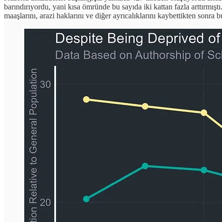
barındırıyordu, yani kısa ömründe bu sayıda iki kattan fazla arttırmışt
maaşlarını, arazi haklarını ve diğer ayrıcalıklarını kaybettikten so