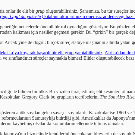
iz onlar ile elit bir
grup
oluşturabilirsiniz.
Şansımıza, bu tür süreçler inc
(ing. Oğul da yükselir)
kitabını okurlarımızın önemsiz addedeceği bazı e
enetiğin neticelerde önemli bir rol oynadığını gösteriyor. Bu yüzden elitle
 ortadan kalkması için nesiller geçmesi gerekir. Bu “çirkin” bir gerçek d
or. Ancak yine de doğru: birçok süreç statüye ulaşmanın altında yatan ge
eksika’ya koyarak başarılı bir elit grup yaratabilirsiniz
.
Afrika’dan dokto
ı ve sınıflandırıcı süreçler saymakla bitmez! Elitler oluşturabilecek bazı
ı ile bilinen bir ülke. Bu yüzden ihraç edilmiş elit kesimleri olmaması ş
 Kazokular. Gregory Clark bu grupların tecrübelerini
The Son Also Rise
gösteren antik soydan gelen savaşcı soylulardı. Kazokular ise 1869 ve 1
onu reformcularının Samuraylığı bitirdiği gibi, Amerikalılar da Japonya’n
tülerini kaybetmiş olsalar da konumlarını ellerinde tutmuş olmaları.
Japonya'nın hizmetinde kendilerini öne çıkaran bireylerin de soyluluğa 