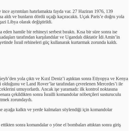
e ince ayrıntıları hatırlamakta fayda var. 27 Haziran 1976, 139
ha aldı ve bunların dördü uçağı kaçıracaktı. Uçak Paris’e doğru yola
azi Libya olarak değiştirildi.
den hamile bir rehineyi serbest bıraktı. Kısa bir süre sonra ise
adaşları tarafından karşılandılar ve Ugandalı diktatör İdi Amin’in
ayetinde İsrail rehineleri güç kullanarak kurtarmak zorunda kaldı.
Şeyh’den yola çıktı ve Kızıl Deniz’i aştıktan sonra Etiyopya ve Kenya
biri olduğunu ve Land Rover’lar tarafından çevrelenen Mercedes’i ile
ceklerini umuyorlardı. Ancak işe yaramadı: ilk kontrol noktasına
nara çekildikten sonra İsrailli komandolar nöbetçileri susturuculu
gitmek zorundaydı.
ine ayağa kalktı ve yerde kalmaları söylendiği için komandolar
 ettikten sonra komandalar o yöne el bombaları attıktan sonra giriş