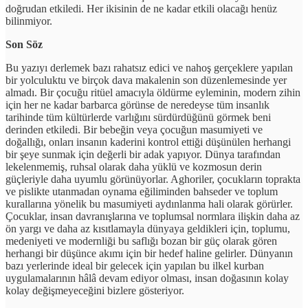
doğrudan etkiledi. Her ikisinin de ne kadar etkili olacağı henüz
bilinmiyor.
Son Söz
Bu yazıyı derlemek bazı rahatsız edici ve nahoş gerçeklere yapılan
bir yolculuktu ve birçok dava makalenin son düzenlemesinde yer
almadı. Bir çocuğu ritüel amacıyla öldürme eyleminin, modern zihin
için her ne kadar barbarca görünse de neredeyse tüm insanlık
tarihinde tüm kültürlerde varlığını sürdürdüğünü görmek beni
derinden etkiledi. Bir bebeğin veya çocuğun masumiyeti ve
doğallığı, onları insanın kaderini kontrol ettiği düşünülen herhangi
bir şeye sunmak için değerli bir adak yapıyor. Dünya tarafından
lekelenmemiş, ruhsal olarak daha yüklü ve kozmosun derin
güçleriyle daha uyumlu görünüyorlar. Aghoriler, çocukların toprakta
ve pislikte utanmadan oynama eğiliminden bahseder ve toplum
kurallarına yönelik bu masumiyeti aydınlanma hali olarak görürler.
Çocuklar, insan davranışlarına ve toplumsal normlara ilişkin daha az
ön yargı ve daha az kısıtlamayla dünyaya geldikleri için, toplumu,
medeniyeti ve modernliği bu saflığı bozan bir güç olarak gören
herhangi bir düşünce akımı için bir hedef haline gelirler. Dünyanın
bazı yerlerinde ideal bir gelecek için yapılan bu ilkel kurban
uygulamalarının hâlâ devam ediyor olması, insan doğasının kolay
kolay değişmeyeceğini bizlere gösteriyor.