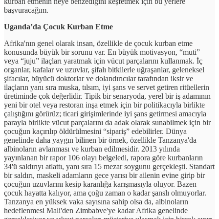
kurban etmenin neye benzediğini keşfetmek için bu yerlere
başvuracağım.
Uganda’da Çocuk Kurban Etme
Afrika'nın genel olarak insan, özellikle de çocuk kurban etme
konusunda büyük bir sorunu var. En büyük motivasyon, “muti”
veya “juju” ilaçları yaratmak için vücut parçalarını kullanmak. İç
organlar, kafalar ve uzuvlar, şifalı bitkilerle uğraşanlar, geleneksel
şifacılar, büyücü doktorlar ve dolandırıcılar tarafından iksir ve
ilaçların yanı sıra muska, tılsım, iyi şans ve servet getiren ritüellerin
üretiminde çok değerlidir. Tipik bir senaryoda, yerel bir iş adamının
yeni bir otel veya restoran inşa etmek için bir politikacıyla birlikte
çalıştığını görürüz; ticari girişimlerinde iyi şans getirmesi amacıyla
parayla birlikte vücut parçalarını da adak olarak sunabilmek için bir
çocuğun kaçırılıp öldürülmesini “sipariş” edebilirler. Dünya
genelinde daha yaygın bilinen bir örnek, özellikle Tanzanya'da
albinoların avlanması ve kurban edilmesidir. 2013 yılında
yayınlanan bir rapor 106 olayı belgeledi, rapora göre kurbanların
34'ü saldırıyı atlattı, yanı sıra 15 mezar soygunu gerçekleşti. Standart
bir saldırı, maskeli adamların gece yarısı bir ailenin evine girip bir
çocuğun uzuvlarını kesip karanlığa karışmasıyla oluyor. Bazen
çocuk hayatta kalıyor, ama çoğu zaman o kadar şanslı olmuyorlar.
Tanzanya en yüksek vaka sayısına sahip olsa da, albinoların
hedeflenmesi Mali'den Zimbabve'ye kadar Afrika genelinde