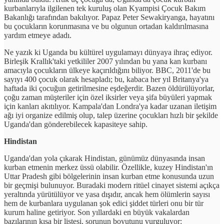
kurbanlarıyla ilgilenen tek kuruluş olan Kyampisi Çocuk Bakım
Bakanlığı tarafından bakılıyor. Papaz Peter Sewakiryanga, hayatını
bu çocukların korunmasına ve bu olgunun ortadan kaldırılmasına
yardım etmeye adadı.
Ne yazık ki Uganda bu kültürel uygulamayı dünyaya ihraç ediyor.
Birleşik Krallık'taki yetkililer 2007 yılından bu yana kan kurbanı
amacıyla çocukların ülkeye kaçırıldığını biliyor. BBC, 2011'de bu
sayıyı 400 çocuk olarak hesapladı; bu, kabaca her yıl Britanya'ya
haftada iki çocuğun getirilmesine eşdeğerdir. Bazen öldürülüyorlar,
çoğu zaman müşteriler için özel iksirler veya şifa büyüleri yapmak
için kanları akıtılıyor. Kampala'dan Londra'ya kadar uzanan iletişim
ağı iyi organize edilmiş olup, talep üzerine çocukları hızlı bir şekilde
Uganda'dan gönderebilecek kapasiteye sahip.
Hindistan
Uganda'dan yola çıkarak Hindistan, günümüz dünyasında insan
kurban etmenin merkez üssü olabilir. Özellikle, kuzey Hindistan'ın
Uttar Pradesh gibi bölgelerinin insan kurban etme konusunda uzun
bir geçmişi bulunuyor. Buradaki modern ritüel cinayet sistemi açıkça
yeraltında yürütülüyor ve yasa dışıdır, ancak hem ölümlerin sayısı
hem de kurbanlara uygulanan şok edici şiddet türleri onu bir tür
kurum haline getiriyor. Son yıllardaki en büyük vakalardan
bazılarının kısa bir listesi, sorunun boyutunu vurguluyor: