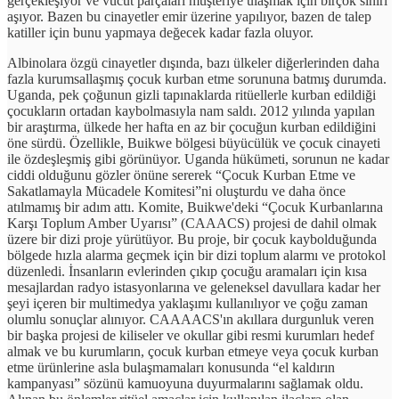
gerçekleşiyor ve vücut parçaları müşteriye ulaşmak için birçok sınırı
aşıyor. Bazen bu cinayetler emir üzerine yapılıyor, bazen de talep
katiller için bunu yapmaya değecek kadar fazla oluyor.
Albinolara özgü cinayetler dışında, bazı ülkeler diğerlerinden daha
fazla kurumsallaşmış çocuk kurban etme sorununa batmış durumda.
Uganda, pek çoğunun gizli tapınaklarda ritüellerle kurban edildiği
çocukların ortadan kaybolmasıyla nam saldı. 2012 yılında yapılan
bir araştırma, ülkede her hafta en az bir çocuğun kurban edildiğini
öne sürdü. Özellikle, Buikwe bölgesi büyücülük ve çocuk cinayeti
ile özdeşleşmiş gibi görünüyor. Uganda hükümeti, sorunun ne kadar
ciddi olduğunu gözler önüne sererek “Çocuk Kurban Etme ve
Sakatlamayla Mücadele Komitesi”ni oluşturdu ve daha önce
atılmamış bir adım attı. Komite, Buikwe'deki “Çocuk Kurbanlarına
Karşı Toplum Amber Uyarısı” (CAAACS) projesi de dahil olmak
üzere bir dizi proje yürütüyor. Bu proje, bir çocuk kaybolduğunda
bölgede hızla alarma geçmek için bir dizi toplum alarmı ve protokol
düzenledi. İnsanların evlerinden çıkıp çocuğu aramaları için kısa
mesajlardan radyo istasyonlarına ve geleneksel davullara kadar her
şeyi içeren bir multimedya yaklaşımı kullanılıyor ve çoğu zaman
olumlu sonuçlar alınıyor. CAAAACS'ın akıllara durgunluk veren
bir başka projesi de kiliseler ve okullar gibi resmi kurumları hedef
almak ve bu kurumların, çocuk kurban etmeye veya çocuk kurban
etme ürünlerine asla bulaşmamaları konusunda “el kaldırın
kampanyası” sözünü kamuoyuna duyurmalarını sağlamak oldu.