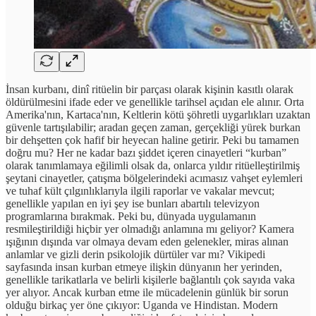
İnsan kurbanı, dinî ritüelin bir parçası olarak kişinin kasıtlı olarak
öldürülmesini ifade eder ve genellikle tarihsel açıdan ele alınır. Orta
Amerika'nın, Kartaca'nın, Keltlerin kötü şöhretli uygarlıkları uzaktan
güvenle tartışılabilir; aradan geçen zaman, gerçekliği yürek burkan
bir dehşetten çok hafif bir heyecan haline getirir. Peki bu tamamen
doğru mu? Her ne kadar bazı şiddet içeren cinayetleri “kurban”
olarak tanımlamaya eğilimli olsak da, onlarca yıldır ritüelleştirilmiş
şeytani cinayetler, çatışma bölgelerindeki acımasız vahşet eylemleri
ve tuhaf kült çılgınlıklarıyla ilgili raporlar ve vakalar mevcut;
genellikle yapılan en iyi şey ise bunları abartılı televizyon
programlarına bırakmak. Peki bu, dünyada uygulamanın
resmileştirildiği hiçbir yer olmadığı anlamına mı geliyor? Kamera
ışığının dışında var olmaya devam eden gelenekler, miras alınan
anlamlar ve gizli derin psikolojik dürtüler var mı? Vikipedi
sayfasında insan kurban etmeye ilişkin dünyanın her yerinden,
genellikle tarikatlarla ve belirli kişilerle bağlantılı çok sayıda vaka
yer alıyor. Ancak kurban etme ile mücadelenin günlük bir sorun
olduğu birkaç yer öne çıkıyor: Uganda ve Hindistan. Modern