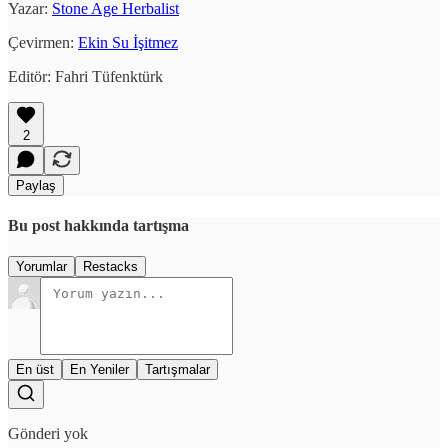
Yazar:
Stone Age Herbalist
Çevirmen:
Ekin Su İşitmez
Editör: Fahri Tüfenktürk
2
Paylaş
Bu post hakkında tartışma
Yorumlar
Restacks
En üst
En Yeniler
Tartışmalar
Gönderi yok