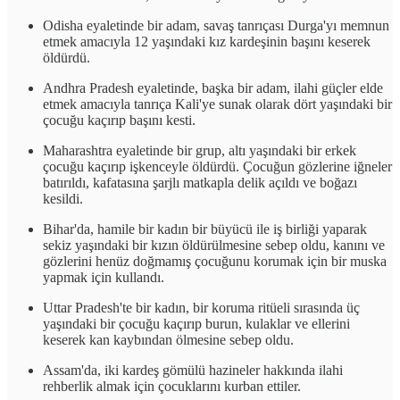
Odisha eyaletinde bir adam, savaş tanrıçası Durga'yı memnun
etmek amacıyla 12 yaşındaki kız kardeşinin başını keserek
öldürdü.
Andhra Pradesh eyaletinde, başka bir adam, ilahi güçler elde
etmek amacıyla tanrıça Kali'ye sunak olarak dört yaşındaki bir
çocuğu kaçırıp başını kesti.
Maharashtra eyaletinde bir grup, altı yaşındaki bir erkek
çocuğu kaçırıp işkenceyle öldürdü. Çocuğun gözlerine iğneler
batırıldı, kafatasına şarjlı matkapla delik açıldı ve boğazı
kesildi.
Bihar'da, hamile bir kadın bir büyücü ile iş birliği yaparak
sekiz yaşındaki bir kızın öldürülmesine sebep oldu, kanını ve
gözlerini henüz doğmamış çocuğunu korumak için bir muska
yapmak için kullandı.
Uttar Pradesh'te bir kadın, bir koruma ritüeli sırasında üç
yaşındaki bir çocuğu kaçırıp burun, kulaklar ve ellerini
keserek kan kaybından ölmesine sebep oldu.
Assam'da, iki kardeş gömülü hazineler hakkında ilahi
rehberlik almak için çocuklarını kurban ettiler.