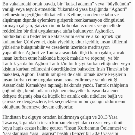
Bu vakalardaki ortak payda, bir “kutsal adamın” veya “büyücünün”
varlığı veya teşvik etmesidir. Yukarıdaki yasa başlığında “Aghori”
kelimesinin geçtiğine dikkat edin. Kelime, son derece tabu ve
alışılmışın dışında eylemlere girişerek reenkarnasyon döngüsünü
kırmaya çalışan, Şaivizm'in bir kolu olan ezoterik ve genellikle
reddedilen bir dini uygulamaya atıfta bulunuyor. Aghoriler,
buldukları ölü bedenlerin kafataslarını esrar ve alkol içmek için
kullanırlar. Çürüyen et, dışkı yiyebilir, idrar içebilir, insan küllerini
yüzlerine bulaştırabilir ve cesetlerin üzerinde meditasyon
yapabilirler. Aghori ve Tantra arasındaki ilişki karmaşıktır, ancak
insan kurban etme hakkında birçok makale ve röportaj, ya bir
Tantrik ya da bir Aghori Tantrik'in bir kişiyi kurban ettiğinden veya
kişinin kurban edilmesini önerdiğinden bahseder. Irish Times'ın bir
makalesi, Aghori Tantrik rahipleri de dahil olmak üzere keşişlerin
insan kurban etme uygulamasını sona erdirmeye yemin ettiği
Assam'daki Kamakhya tapınağı hakkında yazdı. Tantrik rahiplerin
çoğunluğu, kendi adlarına işlenen cinayetler karşısında alenen
dehşete düşmüş olsa da küçük bir azınlık eski ritüellere bağlı ve
çaresiz ve dengesizlere, tek seçeneklerinin bir çocuğu öldürmenin
olduğunu önermeye devam ediyorlar.
Hindistan bu olguyu ortadan kaldırmaya çalıştı ve 2013 Yasa
Tasarısı, Uganda'da insan kurban etmeyi idam cezası veya ömür
boyu hapis cezası haline getiren “İnsan Kurbanının Önlenmesi ve
Yasaklanması Yasa Tasarısı” başlıklı benzer bir 2020 yasasını