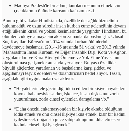
Madhya Pradesh'te bir adam, tanrıları memnun etmek için
çocuklarının önünde karısının kafasını kesti.
Bunun gibi vakalar Hindistan'da, özellikle de sağlık hizmetinin
bulunmadığı ve uzun süredir insan kurban etme geleneğinin devam
ettiği ülkenin kırsal ve yoksul kesimlerinde yaygındır. Hindistan, bu
ölümleri ciddiye almaya ancak son zamanlarda başlamıştır. Ulusal
Suç Kayıtları Bürosu'nun 2014 yılında kurban ölümlerini
kaydetmeye başlaması (2014-16 arasında 51 vaka) ve 2013 yılında
'Maharashtra İnsan Kurbanı ve Diğer İnsanlık Dışı, Kötü ve Aghori
Uygulamaları ve Kara Büyüyü Önleme ve Yok Etme Yasası'nın
oluşturulması gelişmeler arasında yer alıyor. Bu yasa özellikle
büyülü güçlerden yararlanan ve başkalarına karşı şiddeti ve
aşağılamayı teşvik edenleri ve dolandırıcıları hedef alıyor. Tasarı,
aşağıdaki gibi uygulamaları yasaklıyor:
“Hayaletlerin ele geçirildiği iddia edilen bir kişiye hayaletleri
kovma bahanesiyle saldırı, işkence, insan dışkısının zorla
yutturulması, zorla cinsel eylemler, damgalama vb.”
“Daha önceki enkarnasyondan bir kişiyle akraba olduğunu
iddia etmek ve onu cinsel ilişkiye ikna etmek, kısır bir kadını
iyileştirecek doğaüstü güce sahip olduğunu iddia etmek ve
kadınla cinsel ilişkiye girmek”