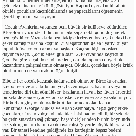
Alınan bu önlemler ritüel amaçlar için kullanılan ilaçlara olan
geleneksel inancın gücünü gösteriyor. Raporda yer alan bir alıntı,
okulda çocuklara kaçırıldıklarında ne yapacaklarını öğretmenin
gerekliliğini ortaya koyuyor.
“Çocuk: Ayinlerini yaparken beni büyük bir kulübeye götürdüler.
Kloroform yüzünden bilincimin hala kapalı olduğunu düşünerek
beni çözdüler. Mızraklarla beni takip ederlerken hızla yakındaki bir
şeker kamışı tarlasına koştum...” Megafondan gelen uyarıyı duyan
topluluk üyeleri onu aramaya başladı. Kaçıran kişi anonsları
duyunca kaçtı. Çocuk ertesi gün saat 12.40 civarında keşfedildi.
Çocuğa göre kaçabilmesinin nedeni, okulda topluma duyarlılık
kazandırma çalışmalarının olmasıydı. Okulda, çocuklara böyle kritik
bir durumda ne yapacakları öğretilmişti.
Elbette her çocuk kaçacak kadar şanslı olmuyor. Birçoğu ortadan
kayboluyor ve asla bulunamıyor, bazen inşaat sahalarına veya bina
temellerine diri diri gömülüyor, bazılarının hayatı ise tüyler ürpertici
bir şekilde sona eriyor ve onlara işkence edenler asla yakalanmıyor.
Bir kurban girişiminin nadir kurtulanlarından olan Kanani
Nankunda, George Mukisa ve Allan Ssembatya, hepsi genç erkek
çocukları, sürecin vahşetini anlattılar. İkisi hadım edildi, bir şekilde
bu çetin sınavdan sağ çıkmayı başardı; içlerinden birinin boynunda
ise, saldırganların kanını akıtmaya çalıştığı yerde büyük bir yara izi
var. Bir tanesi kendine geldiğinde kız kardeşinin başsız bedeni
yanında buldu. Artık üç çocuğa da, Uganda'da çocuk kurban