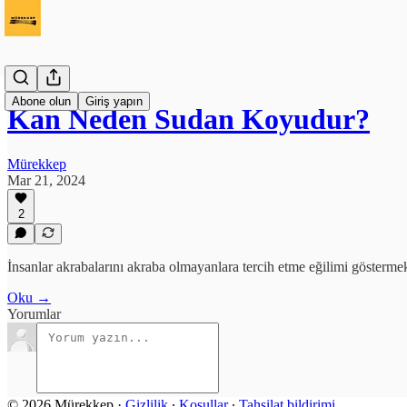
Abone olun
Giriş yapın
Kan Neden Sudan Koyudur?
Mürekkep
Mar 21, 2024
2
İnsanlar akrabalarını akraba olmayanlara tercih etme eğilimi gösterme
Oku →
Yorumlar
© 2026 Mürekkep
·
Gizlilik
∙
Koşullar
∙
Tahsilat bildirimi