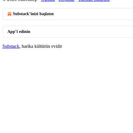
Substack’inizi başlatın
App’i edinin
Substack
, harika kültürün evidir