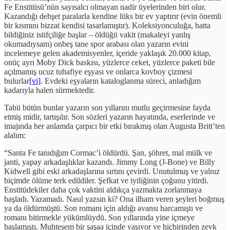
Fe Enstitüsü’nün sayısalcı olmayan nadir üyelerinden biri olur.
Kazandığı dehşet paralarla kendine lüks bir ev yaptırır (evin önemli
bir kısmını bizzat kendisi tasarlamıştır). Koleksiyonculuğa, hatta
bildiğiniz istifçiliğe başlar – öldüğü vakit (makaleyi yanlış
okumadıysam) onbeş tane spor arabası olan yazarın evini
incelemeye gelen akademisyenler, içeride yaklaşık 20.000 kitap,
onüç ayrı Moby Dick baskısı, yüzlerce ceket, yüzlerce paketi bile
açılmamış ucuz tuhafiye eşyası ve onlarca kovboy çizmesi
bulurlar
[vi]
. Evdeki eşyaların kataloglanma süreci, anladığım
kadarıyla halen sürmektedir.
Tabii bütün bunlar yazarın son yıllarını mutlu geçirmesine fayda
etmiş midir, tartışılır. Son sözleri yazarın hayatında, eserlerinde ve
imajında her anlamda çarpıcı bir etki bırakmış olan Augusta Britt’ten
alalım:
“Santa Fe tanıdığım Cormac’i öldürdü. Şan, şöhret, mal mülk ve
janti, yapay arkadaşlıklar kazandı. Jimmy Long (J-Bone) ve Billy
Kidwell gibi eski arkadaşlarına sırtını çevirdi. Unutulmuş ve yalnız
biçimde ölüme terk edildiler. Şefkat ve iyiliğinin çoğunu yitirdi.
Enstitüdekiler daha çok vaktini aldıkça yazmakta zorlanmaya
başladı. Yazamadı. Nasıl yazsın ki? Ona ilham veren şeyleri boğmuş
ya da öldürmüştü. Son romanı için aldığı avansı harcamıştı ve
romanı bitirmekle yükümlüydü. Son yıllarında yine içmeye
başlamıştı. Muhteşem bir şaşaa içinde yaşıyor ve hiçbirinden zevk