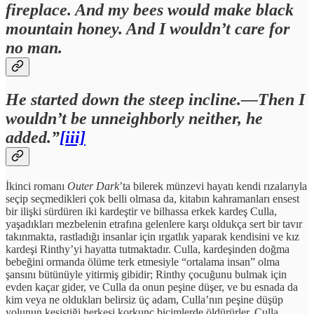
fireplace. And my bees would make black
mountain honey. And I wouldn’t care for
no man.
He started down the steep incline.—Then I
wouldn’t be unneighborly neither, he
added.”
[iii]
İkinci romanı
Outer Dark
’ta bilerek münzevi hayatı kendi rızalarıyla
seçip seçmedikleri çok belli olmasa da, kitabın kahramanları ensest
bir ilişki sürdüren iki kardeştir ve bilhassa erkek kardeş Culla,
yaşadıkları mezbelenin etrafına gelenlere karşı oldukça sert bir tavır
takınmakta, rastladığı insanlar için ırgatlık yaparak kendisini ve kız
kardeşi Rinthy’yi hayatta tutmaktadır. Culla, kardeşinden doğma
bebeğini ormanda ölüme terk etmesiyle “ortalama insan” olma
şansını bütünüyle yitirmiş gibidir; Rinthy çocuğunu bulmak için
evden kaçar gider, ve Culla da onun peşine düşer, ve bu esnada da
kim veya ne oldukları belirsiz üç adam, Culla’nın peşine düşüp
yolunun kesiştiği herkesi korkunç biçimlerde öldürürler. Culla