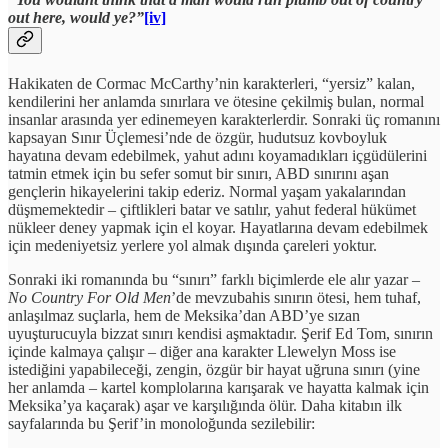
out here, would ye?”
[iv]
Hakikaten de Cormac McCarthy’nin karakterleri, “yersiz” kalan,
kendilerini her anlamda sınırlara ve ötesine çekilmiş bulan, normal
insanlar arasında yer edinemeyen karakterlerdir. Sonraki üç romanını
kapsayan Sınır Üçlemesi’nde de özgür, hudutsuz kovboyluk
hayatına devam edebilmek, yahut adını koyamadıkları içgüdülerini
tatmin etmek için bu sefer somut bir sınırı, ABD sınırını aşan
gençlerin hikayelerini takip ederiz. Normal yaşam yakalarından
düşmemektedir – çiftlikleri batar ve satılır, yahut federal hükümet
nükleer deney yapmak için el koyar. Hayatlarına devam edebilmek
için medeniyetsiz yerlere yol almak dışında çareleri yoktur.
Sonraki iki romanında bu “sınırı” farklı biçimlerde ele alır yazar –
No Country For Old Men
’de mevzubahis sınırın ötesi, hem tuhaf,
anlaşılmaz suçlarla, hem de Meksika’dan ABD’ye sızan
uyuşturucuyla bizzat sınırı kendisi aşmaktadır. Şerif Ed Tom, sınırın
içinde kalmaya çalışır – diğer ana karakter Llewelyn Moss ise
istediğini yapabileceği, zengin, özgür bir hayat uğruna sınırı (yine
her anlamda – kartel komplolarına karışarak ve hayatta kalmak için
Meksika’ya kaçarak) aşar ve karşılığında ölür. Daha kitabın ilk
sayfalarında bu Şerif’in monoloğunda sezilebilir: