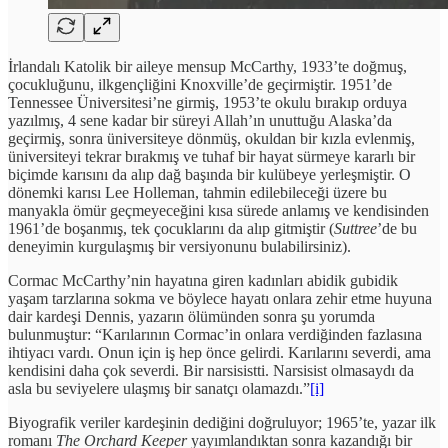
İrlandalı Katolik bir aileye mensup McCarthy, 1933’te doğmuş,
çocukluğunu, ilkgençliğini Knoxville’de geçirmiştir. 1951’de
Tennessee Üniversitesi’ne girmiş, 1953’te okulu bırakıp orduya
yazılmış, 4 sene kadar bir süreyi Allah’ın unuttuğu Alaska’da
geçirmiş, sonra üniversiteye dönmüş, okuldan bir kızla evlenmiş,
üniversiteyi tekrar bırakmış ve tuhaf bir hayat sürmeye kararlı bir
biçimde karısını da alıp dağ başında bir kulübeye yerleşmiştir. O
dönemki karısı Lee Holleman, tahmin edilebileceği üzere bu
manyakla ömür geçmeyeceğini kısa sürede anlamış ve kendisinden
1961’de boşanmış, tek çocuklarını da alıp gitmiştir (
Suttree
’de bu
deneyimin kurgulaşmış bir versiyonunu bulabilirsiniz).
Cormac McCarthy’nin hayatına giren kadınları abidik gubidik
yaşam tarzlarına sokma ve böylece hayatı onlara zehir etme huyuna
dair kardeşi Dennis, yazarın ölümünden sonra şu yorumda
bulunmuştur: “Karılarının Cormac’in onlara verdiğinden fazlasına
ihtiyacı vardı. Onun için iş hep önce gelirdi. Karılarını severdi, ama
kendisini daha çok severdi. Bir narsisistti. Narsisist olmasaydı da
asla bu seviyelere ulaşmış bir sanatçı olamazdı.”
[i]
Biyografik veriler kardeşinin dediğini doğruluyor; 1965’te, yazar ilk
romanı
The Orchard Keeper
yayımlandıktan sonra kazandığı bir