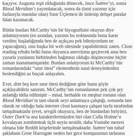
kaçıyor. Augusta reşit olduğunda dönecek, önce
Suttree
’yi, sonra
Blood Meridian
’ı yayımlatacak, sonra da (ismi yazımız için
fazlasıyla manidar olan) Sınır Üçlemesi ile ünlenip dehşet paralar
falan kazanacak.
Bütün bunları McCarthy’nin bir biyografisini okuyun diye
anlatmıyorum (en azından, yazının bu noktasında buna karar
verdim; başladığımda ben de açıkçası pek bilmiyordum ne
yapacağımı), onu başka bir web sitesinde yapabilirsiniz zaten. Close
reading erbabı belki bunu duyunca anevrizma geçirecek ama ben
yazarla yazılanın birbirinden bağımsız olduğu düşüncesine hiçbir
zaman inanamamışımdır. Bunları anlatıyorum ki McCarthy’nin
romanlarındaki “sınır ötesi” elementlerin nasıl deneyimlerden
beslendiğini az buçuk anlayalım.
Evet, dört beş kere sınır ötesi dediğime göre bunu şöyle
açıklayabiliriz sanırım. McCarthy’nin romanlarının pek çok şey
anlattığı iddia edilmiştir – misal, herhalde en meşhur romanı olan
Blood Meridian
’ın
tam olarak neyi anlatmaya çalıştığı, sonunda tam
olarak ne olduğu hala internet clout kasmaya çalışan tayfa tarafından
tartışılmaktadır (evet, sevgili okuyucu, ben de bunlardan biriyim).
Outer Dark
’ta ana karakterlerimizden biri olan Culla Holme’u
kovalayan zombimtrak üçlü neyin nesidir, daha Youtube mezesi
olmasa bile Reddit köşelerinde tartışılmaktadır.
Suttree
’nin tuhaf
şaklabanı Gene Harrogate neden her gece komşusunun tarlasına