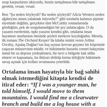
sızıp karpuzlarını sikiyordu, henüz tartışılmasa bile tartışılması
gerektir, vesair, vesair.
Ben “Şu neden böyleydi? Bu neden şöyleydi? Alicia Western neden
ağabeyine amını yalatmak istiyordu?” gibi sorularla kafanızı şişirme
niyetinde değilim, gerçekten tüm McCarthy romanlarında
gördüğüm, pek de sorgulamadığım bir şey anlatacağım. O da
yazarın eserlerinin, tıpkı yazarın kendisi gibi, ortalama insan
hayatının sınırlarının ötesinde şeyleri merkeze koyduğudur. Mesela,
ilk romanı
The Orchard Keeper
’da kitaba ismini veren Arthur
Ownby, Apalaş Dağları’nın kuş uçmaz kervan geçmez bir köşesinde
yaşayan münzevinin tekidir, ve hükümetin huzurlu cennet bahçesine
metal bir su deposu yerleştirmesi, bir nevi o bölgede hak iddia
etmesi ve kapsaması, bu ihtiyarı delirtip kırma tüfeğiyle hükümete
savaş açmak için kolları sıvamasına yeterlidir.
Ortalama insan hayatıyla bir bağ sahibi
olmak istemediğini kitapta kendisi de
itiraf eder:
“If I was a younger man, he
told himself, I would move to them
mountains. I would find me a clearwater
branch and build me a log house with a