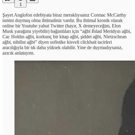
1
Şayet Anglofon edebiyata biraz meraklıysanız Cormac McCarthy
ismini duymuş olma ihtimaliniz vardır. Bu ihtimal kronik olarak
online bir Youtube yahut Twitter (hayır, X demeyeceğim, Elon
Musk yarağımı yiyebilir) bağımlıları için “ağbi Bılad Meridyın ağbi,
Cac Holdın ağbi, korkunç bir kitap ağbi, şiddet ağbi, Nietzschean
ağbi, nihilist ağbi” diyen sofistike kisveli clickbait tacirleri
aracılığıyla bir tık daha yüksek olabilir. Yine de duymadıysanız,
azıcık anlatayım.