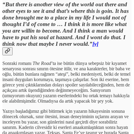
“But there is another view of the world out there and
other eyes to see it and that’s where this is goin. It has
done brought me to a place in my life I would not of
thought I’d of come to … I think it is more like what
you are willin to become. And I think a man would
have to put his soul at hazard. And I wont do that. I
think now that maybe I never would.”
[v]
Sonraki romanı
The Road
’ta ise bütün dünya sebepsiz bir kıyamet
senaryosu sonrası sınırın ötesine itilir, ve ana karakterler, bir baba ve
oğlu, bütün bunlara rağmen “ateşi”, belki medeniyeti, belki de temel
insani duyguları korumaya, taşımaya çalışırlar. Son iki eserine, hem
görece yeni çıktıklarından dolayı spoiler sayılabileceğinden, hem de
açıkçası artık üşendiğimden değinmeyeceğim. Sanıyorum
(umuyorum okuyun) yazarın eserlerindeki bu ortak temayı hakkıyla
ele alabilmişimdir. Olmadıysa da artık yapacak bir şey yok.
Yazıyı başladığımız gibi bitirmek için yazarın hikayesinin sonuna
dönecek olursak, sınır ötesini, insan deneyiminin uçlarını arayan ve
inceleyen bu yazar, son günlerini nasıl geçirdi diye sorabiliriz
sanırım. Kaderin cilvesidir ki eserleri anaakımlaştıktan sonra hayatı
da anaakımlaşan yazar, Teksas, Santa Fe’ye taşınır ve burada Santa