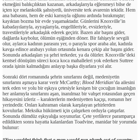
ekmeğini balıkçılıktan kazanan, arkadaşlarıyla eğlenmeyi bilse de
içten içe melankolik şahsiyetli, üniversite terk avarenin tekidir. Hem
ana babasını, hem de eski karısıyla oğlunu ardında bırakmıştır;
kayıktan bozma bir evde yaşamaktadır. Günlerini Knoxville’in
kabadayılarıyla, ayyaşlarıyla, engellileriyle, evsizleriyle,
travestileriyle arkadaşlık ederek geçirir. Bazen alır başını gider,
dağlarda kaybolur, ölümün eşiğinden döner. Bir fahişeyle sevgili
olur, aylarca kadının parasını yer, o parayla spor araba alır, kadınla
kavga edince arabayı yolun ortasında kenara çekip alır başını gider.
Sonunda arkadaşları ya şehri terkeder, ya da ölürler. Knoxville’deki
kentsel dönüşüm süreci koca koca mahalleleri yok ederken Suttree
orada işinin kalmadığını anlayıp başka diyarlara yol alır.
Sonraki dört romanında şehrin sınırlarını değil, medeniyetin
sınırlarını aşmaya karar verir McCarthy;
Blood Meridian
’da ailesini
terk eden ve yolu bir eşkıya çetesiyle kesişen bir çocuğun insanlığın
her anlamıyla sınırlarını aşan, inanılmaz bir vahşet rotasından geçen
hikayesini izleriz – karakterlerin medeniyetten kaçışı, romanın her
yerindedir. Onları kahraman olarak karşılayan şehirlerden
kovulurlar. Meksika hükümeti için çalışırken orduyla çatışırlar.
Sonunda dümdüz eşkıyalığa soyunurlar. Çete yerlilerce paramparça
edildikten sonra hayatta kalanlardan Toadvine, manidar bir yorumda
bulunur:
“You wouldnt think that a man would run plumb out of country