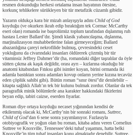
resmen dokunduğu herkesi ortalama insan hayatının ötesine,
korkunç tehlikelere sürükleyen bir tür metafizik cüzamlı gibidir.
Yazarın oldukça kara bir mizah anlayışıyla adını
Child of God
koyduğu (ve okurken ikrah edip bıraktığım tek Cormac McCarthy
eseri olan) romanda ise başrolümüz toplum tarafından dışlanmış ruh
hastası Lester Ballard’dır. Şimdi klasik yabancılaşma, dışlanma,
marjinalizasyon muhabbetlerine falan girmeyeceğim; Ballard
abazanlığına çareyi nekrofilide bulmuş, çevresindeki ceset
yokluğunu da civarındaki insanları öldürerek çözmüş bir tür
vitaminsiz Jeffrey Dahmer’dir (ha, romandaki diğer taşralılar da öyle
sütten çıkma ak kaşık değildir, orası ayrı – kızlarına okuduğu bir
anatomi kitabından Fıtıksu gibi isimler koyan, birini ormanda iki
adamla bastıktan sonra adamları kovup onların yerine kızına tecavüz
eden çöplük sahibi gibi). Bütün roman “sınır ötesi”dir denilebilir –
kitapta sağlıklı Allah’ın tek bir kulunu bulmak zordur. Olanlar da tek
paragraflık minik bölümlerle ana karakter hakkındaki fikirlerini
beyan edip, tabiri caizse, eserden fıyarlar.
Roman diye ortaya koyduğu necaset yığınından kendisi de
etkilenmiş olacak ki, McCarthy’nin bir sonraki romanı,
Suttree
,
Child of God
’dan 6 sene sonra yayımlanıyor. Fazlasıyla
otobiyografik ve yoğun olan bu roman, kitaba adını veren Cornelius
Suttree ve Knoxville, Tennessee’deki tuhaf yaşamını, hatta belki
Knoxville’in tüm tuhaf insanları konu almaktadır denebilir. Suttree,