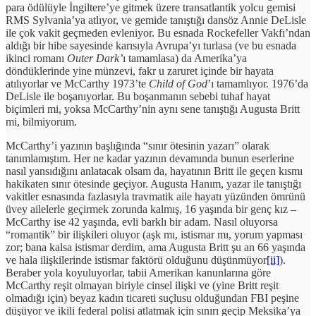
para ödülüyle İngiltere’ye gitmek üzere transatlantik yolcu gemisi
RMS Sylvania’ya atlıyor, ve gemide tanıştığı dansöz Annie DeLisle
ile çok vakit geçmeden evleniyor. Bu esnada Rockefeller Vakfı’ndan
aldığı bir hibe sayesinde karısıyla Avrupa’yı turlasa (ve bu esnada
ikinci romanı
Outer Dark’
ı
tamamlasa) da Amerika’ya
döndüklerinde yine münzevi, fakr u zaruret içinde bir hayata
atılıyorlar ve McCarthy 1973’te
Child of God
’ı tamamlıyor. 1976’da
DeLisle ile boşanıyorlar. Bu boşanmanın sebebi tuhaf hayat
biçimleri mi, yoksa McCarthy’nin aynı sene tanıştığı Augusta Britt
mi, bilmiyorum.
McCarthy’i yazının başlığında “sınır ötesinin yazarı” olarak
tanımlamıştım. Her ne kadar yazının devamında bunun eserlerine
nasıl yansıdığını anlatacak olsam da, hayatının Britt ile geçen kısmı
hakikaten sınır ötesinde geçiyor. Augusta Hanım, yazar ile tanıştığı
vakitler esnasında fazlasıyla travmatik aile hayatı yüzünden ömrünü
üvey ailelerle geçirmek zorunda kalmış, 16 yaşında bir genç kız –
McCarthy ise 42 yaşında, evli barklı bir adam. Nasıl oluyorsa
“romantik” bir ilişkileri oluyor (aşk mı, istismar mı, yorum yapması
zor; bana kalsa istismar derdim, ama Augusta Britt şu an 66 yaşında
ve hala ilişkilerinde istismar faktörü olduğunu düşünmüyor
[ii]
).
Beraber yola koyuluyorlar, tabii Amerikan kanunlarına göre
McCarthy reşit olmayan biriyle cinsel ilişki ve (yine Britt reşit
olmadığı için) beyaz kadın ticareti suçlusu olduğundan FBI peşine
düşüyor ve ikili federal polisi atlatmak için sınırı geçip Meksika’ya