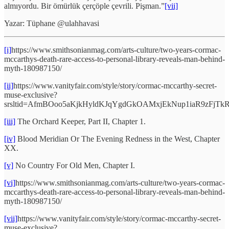
almıyordu. Bir ömürlük çerçöple çevrili. Pişman.”
[vii]
Yazar: Tüphane @ulahhavasi
[i]
https://www.smithsonianmag.com/arts-culture/two-years-cormac-
mccarthys-death-rare-access-to-personal-library-reveals-man-behind-
myth-180987150/
[ii]
https://www.vanityfair.com/style/story/cormac-mccarthy-secret-
muse-exclusive?
srsltid=AfmBOoo5aKjkHyldKJqYgdGkOAMxjEkNup1iaR9zFjT
[iii]
The Orchard Keeper, Part II, Chapter 1.
[iv]
Blood Meridian Or The Evening Redness in the West, Chapter
XX.
[v]
No Country For Old Men, Chapter I.
[vi]
https://www.smithsonianmag.com/arts-culture/two-years-cormac-
mccarthys-death-rare-access-to-personal-library-reveals-man-behind-
myth-180987150/
[vii]
https://www.vanityfair.com/style/story/cormac-mccarthy-secret-
muse-exclusive?