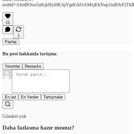
srsltid=AfmBOoo5aKjkHyldKJqYgdGkOAMxjEkNup1iaR9zFjT
11
1
Paylaş
Bu post hakkında tartışma
Yorumlar
Restacks
En üst
En Yeniler
Tartışmalar
Gönderi yok
Daha fazlasına hazır mısınız?