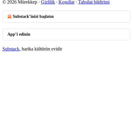
© 2026 Mürekkep
·
Gizlilik
∙
Koşullar
∙
Tahsilat bildirimi
Substack’inizi başlatın
App’i edinin
Substack
, harika kültürün evidir