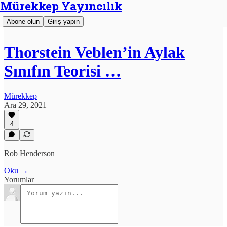
Mürekkep Yayıncılık
Abone olun
Giriş yapın
Thorstein Veblen’in Aylak
Sınıfın Teorisi …
Mürekkep
Ara 29, 2021
4
Rob Henderson
Oku →
Yorumlar